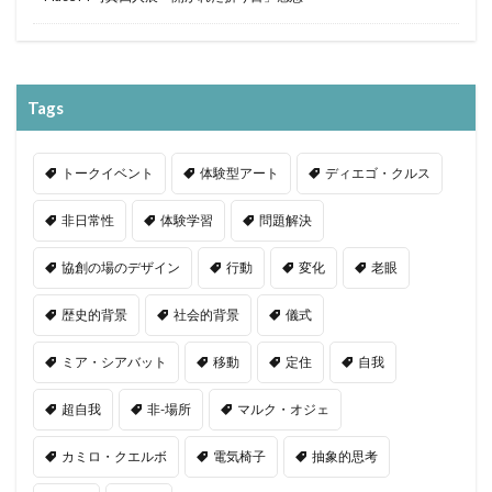
Tags
トークイベント
体験型アート
ディエゴ・クルス
非日常性
体験学習
問題解決
協創の場のデザイン
行動
変化
老眼
歴史的背景
社会的背景
儀式
ミア・シアバット
移動
定住
自我
超自我
非-場所
マルク・オジェ
カミロ・クエルボ
電気椅子
抽象的思考