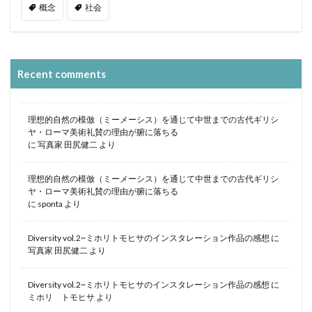
概念
社会
Recent comments
理想的自然の模倣（ミーメーシス）を通じて中世までの古代ギリシ
ヤ・ローマ美術礼賛の理由が腑に落ちる
に
写真家 田尻健二
より
理想的自然の模倣（ミーメーシス）を通じて中世までの古代ギリシ
ヤ・ローマ美術礼賛の理由が腑に落ちる
に
sponta
より
Diversity vol.2~ミホリトモヒサのインスタレーション作品の感想
に
写真家 田尻健二
より
Diversity vol.2~ミホリトモヒサのインスタレーション作品の感想
に
ミホリ トモヒサ
より