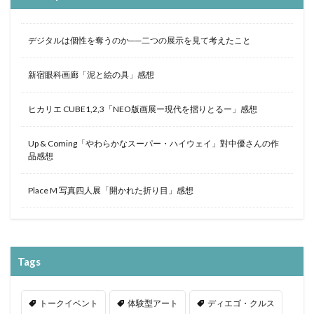
デジタルは個性を奪うのか──二つの展示を見て考えたこと
新宿眼科画廊「泥と絵の具」感想
ヒカリエ CUBE1,2,3「NEO版画展ー現代を摺りとるー」感想
Up & Coming「やわらかなスーパー・ハイウェイ」對中優さんの作
品感想
Place M 写真四人展「開かれた折り目」感想
Tags
トークイベント
体験型アート
ディエゴ・クルス