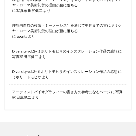
ヤ・ローマ美術礼賛の理由が腑に落ちる
に
写真家 田尻健二
より
理想的自然の模倣（ミーメーシス）を通じて中世までの古代ギリシ
ヤ・ローマ美術礼賛の理由が腑に落ちる
に
sponta
より
Diversity vol.2~ミホリトモヒサのインスタレーション作品の感想
に
写真家 田尻健二
より
Diversity vol.2~ミホリトモヒサのインスタレーション作品の感想
に
ミホリ トモヒサ
より
アーティストバイオグラフィーの書き方の参考になるページ
に
写真
家 田尻健二
より