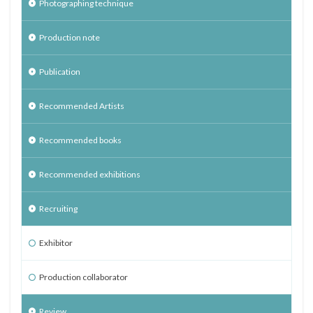
Photographing technique
Production note
Publication
Recommended Artists
Recommended books
Recommended exhibitions
Recruiting
Exhibitor
Production collaborator
Review