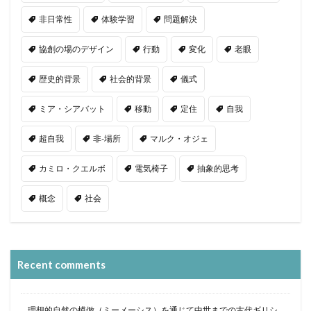
非日常性
体験学習
問題解決
協創の場のデザイン
行動
変化
老眼
歴史的背景
社会的背景
儀式
ミア・シアバット
移動
定住
自我
超自我
非-場所
マルク・オジェ
カミロ・クエルボ
電気椅子
抽象的思考
概念
社会
Recent comments
理想的自然の模倣（ミーメーシス）を通じて中世までの古代ギリシ