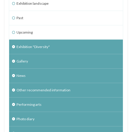
Exhibition landscape
Past
Upcoming
Exhibition "Diversity"
Gallery
News
Other recommended information
Performing arts
Photo diary