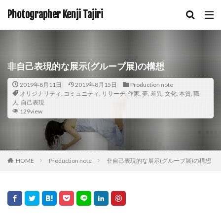
Photographer Kenji Tajiri
非自己表現的な展示(グループ展)の構想
2019年8月11日
2019年8月15日
Production note
オリジナリティ
,
コミュニティ
,
リサーチ
,
作家
,
夢
,
差異
,
文化
,
本質
,
職
人
,
自己表現
129view
HOME
Production note
非自己表現的な展示(グループ展)の構想