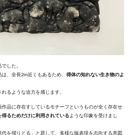
品でした。
は、全長2m近くもあるため、
得体の知れない生き物のよ
されるような迫力を感じます。
画作品に存在すしているモチーフというものが全く存在せ
を得るためだけに利用されている
ような印象を受けまし
現代を摺りとる」と題して、多様な版表現を志向する意図