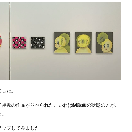
でした。
て複数の作品が並べられた、いわば
組版画
の状態の方が、
た。
アップしてみました。