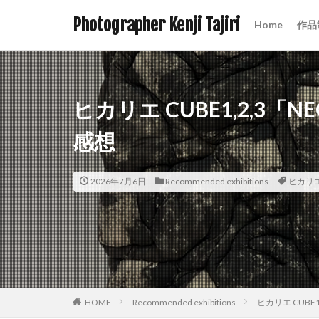
Photographer Kenji Tajiri
Home
作品
ヒカリエ CUBE1,2,3
感想
2026年7月6日
Recommended exhibitions
ヒカリ
HOME
Recommended exhibitions
ヒカリエ CUB