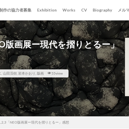
制作の協力者募集
Exhibition
Works
CV
Biography
メル
「NEO版画展ー現代を摺りとるー」
エ
,
山田渓樹
,
岩本かおり
,
版画
55view
E1,2,3「NEO版画展ー現代を摺りとるー」感想