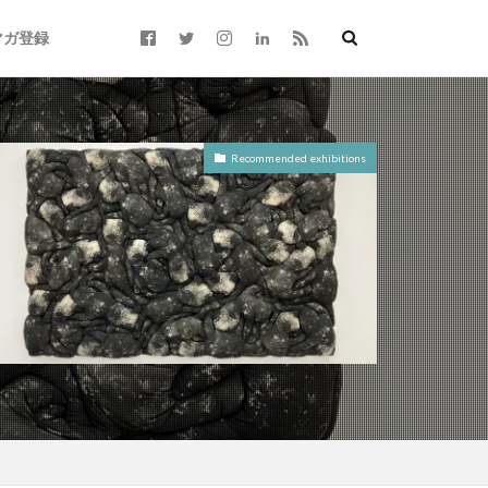
マガ登録
Recommended exhibitions