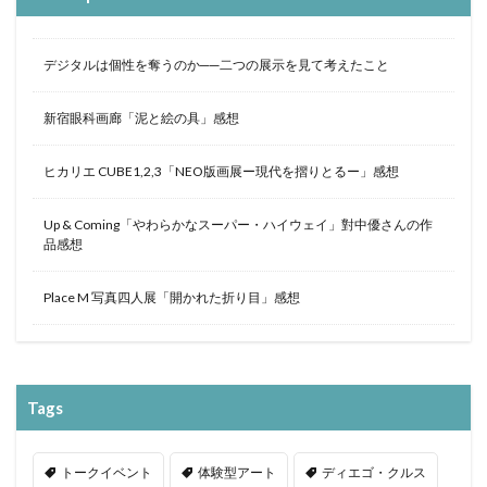
デジタルは個性を奪うのか──二つの展示を見て考えたこと
新宿眼科画廊「泥と絵の具」感想
ヒカリエ CUBE1,2,3「NEO版画展ー現代を摺りとるー」感想
Up & Coming「やわらかなスーパー・ハイウェイ」對中優さんの作
品感想
Place M 写真四人展「開かれた折り目」感想
Tags
トークイベント
体験型アート
ディエゴ・クルス