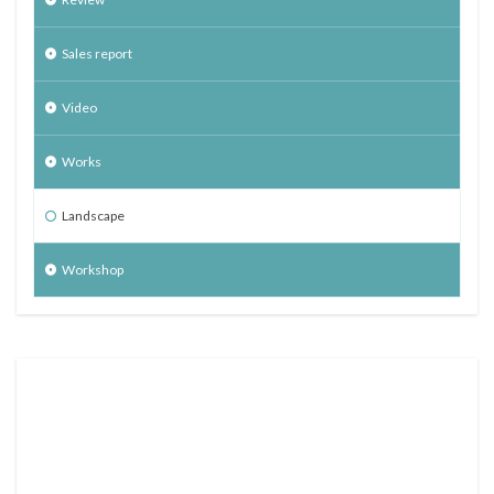
Sales report
Video
Works
Landscape
Workshop