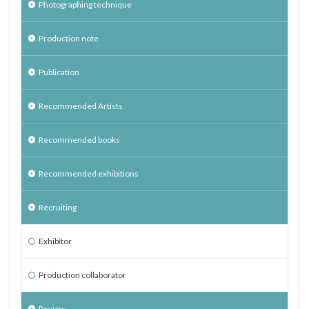
Photographing technique
Production note
Publication
Recommended Artists
Recommended books
Recommended exhibitions
Recruiting
Exhibitor
Production collaborator
Review