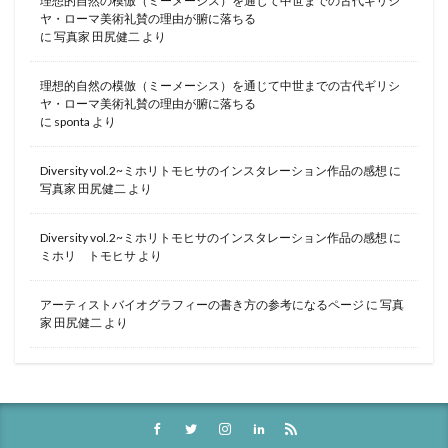
理想的自然の模倣（ミーメーシス）を通じて中世までの古代ギリシ
ヤ・ローマ美術礼賛の理由が腑に落ちる
に
写真家 田尻健二
より
理想的自然の模倣（ミーメーシス）を通じて中世までの古代ギリシ
ヤ・ローマ美術礼賛の理由が腑に落ちる
に
sponta
より
Diversity vol.2~ミホリトモヒサのインスタレーション作品の感想
に
写真家 田尻健二
より
Diversity vol.2~ミホリトモヒサのインスタレーション作品の感想
に
ミホリ トモヒサ
より
アーティストバイオグラフィーの書き方の参考になるページ
に
写真
家 田尻健二
より