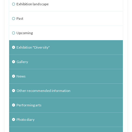
Exhibition landscape
Past
Upcoming
Exhibition "Diversity"
Gallery
News
Other recommended information
Performing arts
Photo diary