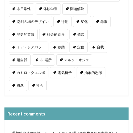
非日常性
体験学習
問題解決
協創の場のデザイン
行動
変化
老眼
歴史的背景
社会的背景
儀式
ミア・シアバット
移動
定住
自我
超自我
非-場所
マルク・オジェ
カミロ・クエルボ
電気椅子
抽象的思考
概念
社会
Recent comments