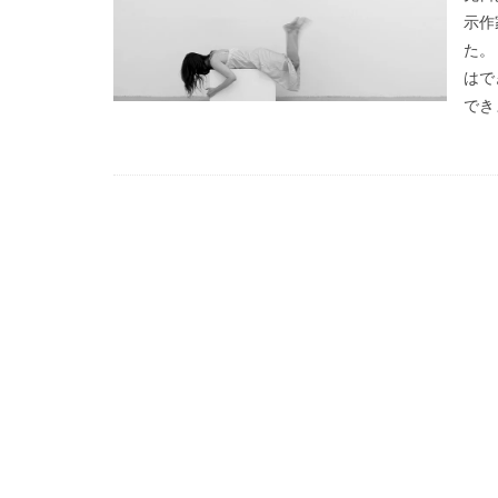
示作
た。
はで
できま