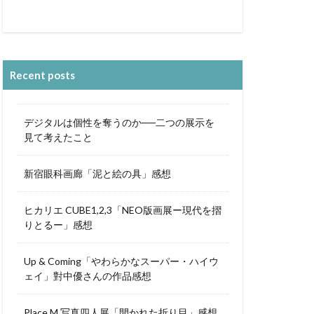
Recent posts
デジタルは個性を奪うのか──二つの展示を
見て考えたこと
新宿眼科画廊「泥と絵の具」感想
ヒカリエ CUBE1,2,3「NEO版画展ー現代を摺
りとるー」感想
Up & Coming「やわらかなスーパー・ハイウ
ェイ」對中優さんの作品感想
Place M 写真四人展「開かれた折り目」感想