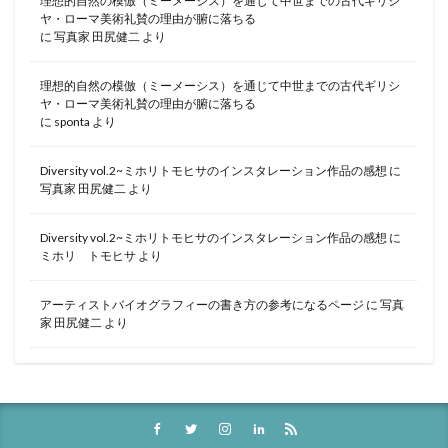
理想的自然の模倣（ミーメーシス）を通じて中世までの古代ギリシ
ヤ・ローマ美術礼賛の理由が腑に落ちる
に
写真家 田尻健二
より
理想的自然の模倣（ミーメーシス）を通じて中世までの古代ギリシ
ヤ・ローマ美術礼賛の理由が腑に落ちる
に
sponta
より
Diversity vol.2~ミホリトモヒサのインスタレーション作品の感想
に
写真家 田尻健二
より
Diversity vol.2~ミホリトモヒサのインスタレーション作品の感想
に
ミホリ トモヒサ
より
アーティストバイオグラフィーの書き方の参考になるページ
に
写真
家 田尻健二
より