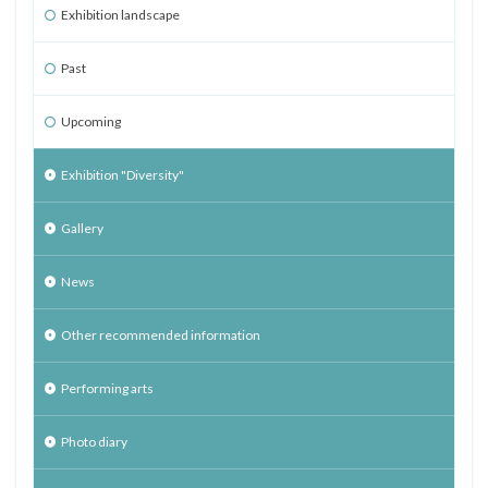
Exhibition landscape
Past
Upcoming
Exhibition "Diversity"
Gallery
News
Other recommended information
Performing arts
Photo diary