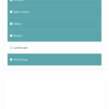
Sales report
Video
Works
Landscape
Workshop