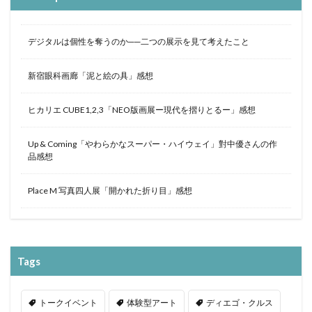
デジタルは個性を奪うのか──二つの展示を見て考えたこと
新宿眼科画廊「泥と絵の具」感想
ヒカリエ CUBE1,2,3「NEO版画展ー現代を摺りとるー」感想
Up & Coming「やわらかなスーパー・ハイウェイ」對中優さんの作
品感想
Place M 写真四人展「開かれた折り目」感想
Tags
トークイベント
体験型アート
ディエゴ・クルス