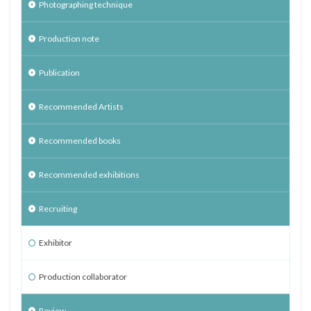
Photographing technique
Production note
Publication
Recommended Artists
Recommended books
Recommended exhibitions
Recruiting
Exhibitor
Production collaborator
Review