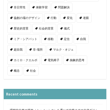
非日常性
体験学習
問題解決
協創の場のデザイン
行動
変化
老眼
歴史的背景
社会的背景
儀式
ミア・シアバット
移動
定住
自我
超自我
非-場所
マルク・オジェ
カミロ・クエルボ
電気椅子
抽象的思考
概念
社会
Recent comments