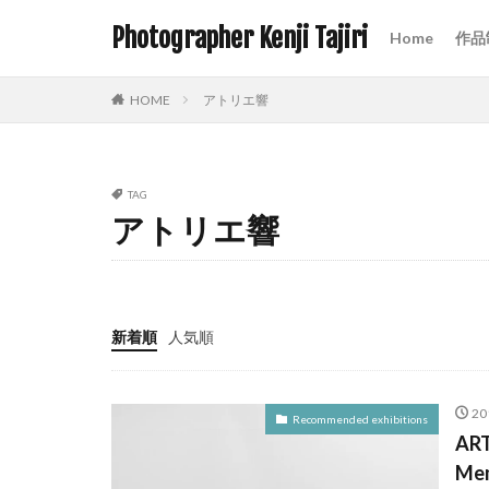
Photographer Kenji Tajiri
Home
作品
HOME
アトリエ響
TAG
アトリエ響
新着順
人気順
2
Recommended exhibitions
AR
Me