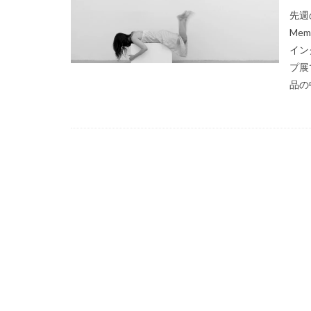
先週
Me
イン
プ展
品の