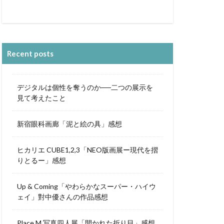
Recent posts
デジタルは個性を奪うのか──二つの展示を
見て考えたこと
新宿眼科画廊「泥と絵の具」感想
ヒカリエ CUBE1,2,3「NEO版画展ー現代を摺
りとるー」感想
Up & Coming「やわらかなスーパー・ハイウ
ェイ」對中優さんの作品感想
Place M 写真四人展「開かれた折り目」感想